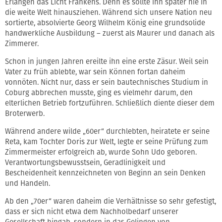
Erlangen das Licht Frankens. Denn es sollte ihn später nie in
die weite Welt hinausziehen. Während sich unsere Nation neu
sortierte, absolvierte Georg Wilhelm König eine grundsolide
handwerkliche Ausbildung – zuerst als Maurer und danach als
Zimmerer.
Schon in jungen Jahren ereilte ihn eine erste Zäsur. Weil sein
Vater zu früh ablebte, war sein Können fortan daheim
vonnöten. Nicht nur, dass er sein bautechnisches Studium in
Coburg abbrechen musste, ging es vielmehr darum, den
elterlichen Betrieb fortzuführen. Schließlich diente dieser dem
Broterwerb.
Während andere wilde „60er“ durchlebten, heiratete er seine
Reta, kam Tochter Doris zur Welt, legte er seine Prüfung zum
Zimmermeister erfolgreich ab, wurde Sohn Udo geboren.
Verantwortungsbewusstsein, Geradlinigkeit und
Bescheidenheit kennzeichneten von Beginn an sein Denken
und Handeln.
Ab den „70er“ waren daheim die Verhältnisse so sehr gefestigt,
dass er sich nicht etwa dem Nachholbedarf unserer