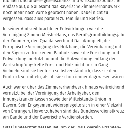
Jubiläen und andere gesellschafts- und wirtschaftspolitische
Anlässe auf, die allesamt das Bayerische Zimmererhandwerk
noch mehr nach vorne gebracht haben. Dabei nicht zu
vergessen: dass alles parallel zu Familie und Betrieb.
In seiner Amtszeit brachte er Entwicklungen wie die
Vereinigung ZimmerMeisterHaus, das Berufsgrundbildungsjahr
der Zimmerer, den Qualitätsverbund DachKomplett, die
Europäische Vereinigung des Holzbaus, die Vereinbarung mit
den Sägern zu trockenem Bauholz sowie die Forschung und
Entwicklung im Holzbau und die Holzwerbung entlang der
Wertschöpfungskette Forst und Holz nicht nur in Gang.
Vielmehr sind sie heute so selbstverständlich, dass sie den
Eindruck vermitteln, als ob sie schon immer dagewesen wären.
Auch war er über das Zimmererhandwerk hinaus weitreichend
vernetzt: bei der Vereinigung der Arbeitgeber, den
Innungskrankenkassen sowie der Mittelstands-Union in
Bayern. Sein Engagement widerspiegelte sich in einer Vielzahl
von Ehrungen. Hervorzuheben sind das Bundesverdienstkreuz
am Bande und der Bayerische Verdienstorden.
Quasi ungeachtet dessen lag ihm der „Musikverein Erlangen-