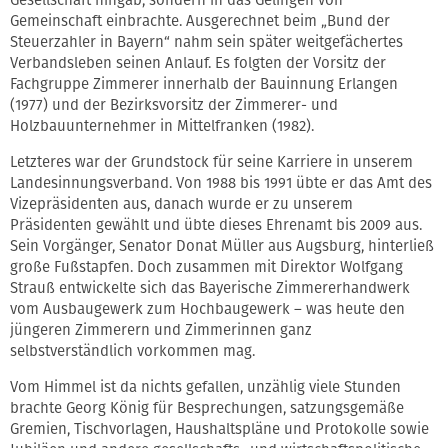
Gesellschaft hingab, sondern in das Gelingen von
Gemeinschaft einbrachte. Ausgerechnet beim „Bund der
Steuerzahler in Bayern“ nahm sein später weitgefächertes
Verbandsleben seinen Anlauf. Es folgten der Vorsitz der
Fachgruppe Zimmerer innerhalb der Bauinnung Erlangen
(1977) und der Bezirksvorsitz der Zimmerer- und
Holzbauunternehmer in Mittelfranken (1982).
Letzteres war der Grundstock für seine Karriere in unserem
Landesinnungsverband. Von 1988 bis 1991 übte er das Amt des
Vizepräsidenten aus, danach wurde er zu unserem
Präsidenten gewählt und übte dieses Ehrenamt bis 2009 aus.
Sein Vorgänger, Senator Donat Müller aus Augsburg, hinterließ
große Fußstapfen. Doch zusammen mit Direktor Wolfgang
Strauß entwickelte sich das Bayerische Zimmererhandwerk
vom Ausbaugewerk zum Hochbaugewerk – was heute den
jüngeren Zimmerern und Zimmerinnen ganz
selbstverständlich vorkommen mag.
Vom Himmel ist da nichts gefallen, unzählig viele Stunden
brachte Georg König für Besprechungen, satzungsgemäße
Gremien, Tischvorlagen, Haushaltspläne und Protokolle sowie